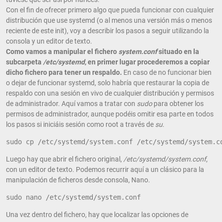
Con el fin de ofrecer primero algo que pueda funcionar con cualquier
distribución que use systemd (o al menos una versión más o menos
reciente de este init), voy a describir los pasos a seguir utilizando la
consola y un editor de texto.
Como vamos a manipular el fichero
system.conf
situado en la
subcarpeta
/etc/systemd
, en primer lugar procederemos a copiar
dicho fichero para tener un respaldo.
En caso de no funcionar bien
o dejar de funcionar systemd, solo habría que restaurar la copia de
respaldo con una sesión en vivo de cualquier distribución y permisos
de administrador. Aquí vamos a tratar con
sudo
para obtener los
permisos de administrador, aunque podéis omitir esa parte en todos
los pasos si iniciáis sesión como root a través de
su
.
sudo cp /etc/systemd/system.conf /etc/systemd/system.c
Luego hay que abrir el fichero original,
/etc/systemd/system.conf
,
con un editor de texto. Podemos recurrir aquí a un clásico para la
manipulación de ficheros desde consola, Nano.
sudo nano /etc/systemd/system.conf
Una vez dentro del fichero, hay que localizar las opciones de