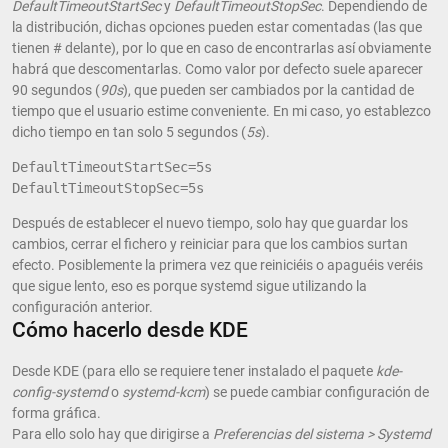
DefaultTimeoutStartSec
y
DefaultTimeoutStopSec
. Dependiendo de
la distribución, dichas opciones pueden estar comentadas (las que
tienen # delante), por lo que en caso de encontrarlas así obviamente
habrá que descomentarlas. Como valor por defecto suele aparecer
90 segundos (
90s
), que pueden ser cambiados por la cantidad de
tiempo que el usuario estime conveniente. En mi caso, yo establezco
dicho tiempo en tan solo 5 segundos (
5s
).
DefaultTimeoutStartSec=5s

DefaultTimeoutStopSec=5s
Después de establecer el nuevo tiempo, solo hay que guardar los
cambios, cerrar el fichero y reiniciar para que los cambios surtan
efecto. Posiblemente la primera vez que reiniciéis o apaguéis veréis
que sigue lento, eso es porque systemd sigue utilizando la
configuración anterior.
Cómo hacerlo desde KDE
Desde KDE (para ello se requiere tener instalado el paquete
kde-
config-systemd
o
systemd-kcm
) se puede cambiar configuración de
forma gráfica.
Para ello solo hay que dirigirse a
Preferencias del sistema > Systemd