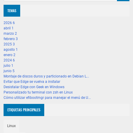
TEMAS
2026
6
abril
1
marzo
2
febrero
3
2025
3
agosto
1
enero
2
2024
6
julio
1
junio
5
Montaje de discos duros y particionado en Debian L...
Evitar que Edge se vuelva a instalar
Desistalar Edge con Geek en Windows
Personalizado tu terminal con zsh en Linux
Cómo utilizar efibootmgr para manejar el menú de U...
ETIQUETAS PRINCIPALES
Linux