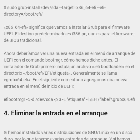
$ sudo grub-install /dev/sda --target=x86_64-efi --efi-
directory=/boot/efi/
«x86_64-efi» significa que vamos a instalar Grub para el firmware
UEFI. El destino predeterminado es i386-pc, que es para el firmware
de BIOS tradicional.
Ahora deberíamos ver una nueva entrada en el menú de arranque de
UEFI con el comando bootmgr, cómo hemos dicho antes. El
instalador de Grub primero instala un archivo «.efi bootloader» en el
directorio «/boot/efi/EFI/etiqueta«. Generalmente se llama
«grubx64.efi«. En el siguiente comentado agregamos una nueva
entrada en el menú de inicio de UEFI:
efibootmgr -c -d /dev/sda -p 3 -L "etiqueta" -l \EFI\"label"\grubx64.efi
4. Eliminar la entrada en el arranque
Si hemos instalado varias distribuciones de GNU/Linux en un disco
duro, por lo que tenemos varias entradas de arranque. Y si hemos