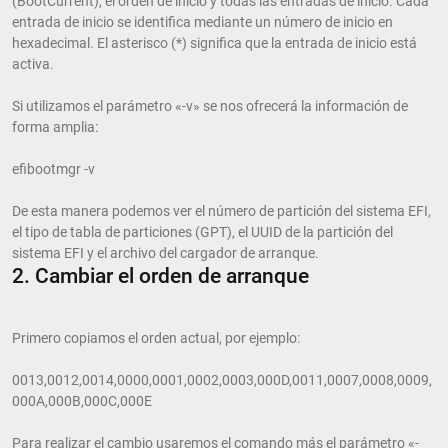
(BootCurrent), el orden de inicio y todas las entradas de inicio. Cada
entrada de inicio se identifica mediante un número de inicio en
hexadecimal. El asterisco (*) significa que la entrada de inicio está
activa.
Si utilizamos el parámetro «-v» se nos ofrecerá la información de
forma amplia:
efibootmgr -v
De esta manera podemos ver el número de partición del sistema EFI,
el tipo de tabla de particiones (GPT), el UUID de la partición del
sistema EFI y el archivo del cargador de arranque.
2. Cambiar el orden de arranque
Primero copiamos el orden actual, por ejemplo:
0013,0012,0014,0000,0001,0002,0003,000D,0011,0007,0008,0009,
000A,000B,000C,000E
Para realizar el cambio usaremos el comando más el parámetro «-